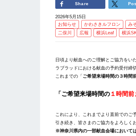
Share
Po
2026年5月15日
お知らせ
かわさきルフロン
み
二俣川
広報
横浜Leaf
横浜S
日頃より献血へのご理解とご協力をい
ラブラッドにおける献血の予約受付締
これまでの「
ご希望来場時間の３時間
「ご希望来場時間の
１時間前
これにより、これまでより直前でのご
引き続き、皆さまのご協力をよろしく
※神奈川県内の一部献血会場において