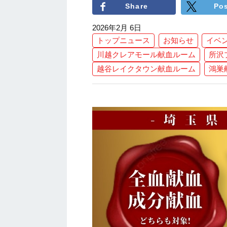
Share
Po
2026年2月 6日
トップニュース
お知らせ
イベ
川越クレアモール献血ルーム
所沢
越谷レイクタウン献血ルーム
鴻巣