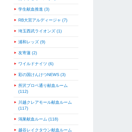
学生献血推進 (3)
RB大宮アルディージャ (7)
埼玉西武ライオンズ (1)
浦和レッズ (9)
友寄蓮 (2)
ワイルドナイツ (6)
彩の国けんけつNEWS (3)
所沢プロペ通り献血ルーム
(112)
川越クレアモール献血ルーム
(117)
鴻巣献血ルーム (118)
越谷レイクタウン献血ルーム