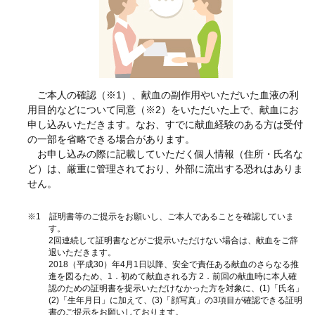
ご本人の確認（※1）、献血の副作用やいただいた血液の利
用目的などについて同意（※2）をいただいた上で、献血にお
申し込みいただきます。なお、すでに献血経験のある方は受付
の一部を省略できる場合があります。
お申し込みの際に記載していただく個人情報（住所・氏名な
ど）は、厳重に管理されており、外部に流出する恐れはありま
せん。
※1 証明書等のご提示をお願いし、ご本人であることを確認していま
す。
2回連続して証明書などがご提示いただけない場合は、献血をご辞
退いただきます。
2018（平成30）年4月1日以降、安全で責任ある献血のさらなる推
進を図るため、1．初めて献血される方 2．前回の献血時に本人確
認のための証明書を提示いただけなかった方を対象に、(1)「氏名」
(2)「生年月日」に加えて、(3)「顔写真」の3項目が確認できる証明
書のご提示をお願いしております。