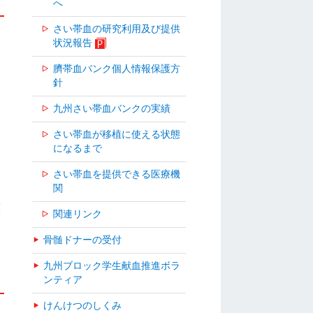
へ
さい帯血の研究利用及び提供
状況報告
臍帯血バンク個人情報保護方
針
九州さい帯血バンクの実績
さい帯血が移植に使える状態
になるまで
さい帯血を提供できる医療機
関
大
関連リンク
夏
骨髄ドナーの受付
九州ブロック学生献血推進ボラ
ンティア
けんけつのしくみ