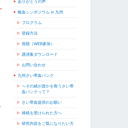
ありがとうの声
輸血シンポジウム in 九州
プログラム
登録方法
視聴（WEB参加）
講演集ダウンロード
お問い合わせ
九州さい帯血バンク
を
へその緒が誰かを救うさい帯
血バンクって？
キ
さい帯血提供のお願い
見
移植を受けられた方へ
研究内容をご覧になりたい方