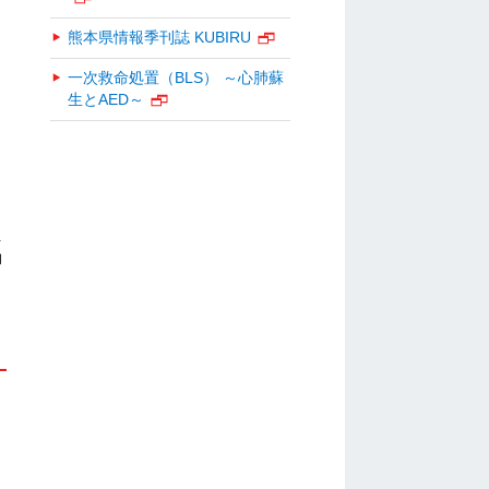
熊本県情報季刊誌 KUBIRU
一次救命処置（BLS） ～心肺蘇
生とAED～
っ
員
動