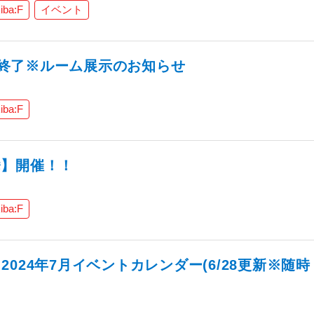
iba:F
イベント
期間終了※ルーム展示のお知らせ
iba:F
選挙】開催！！
iba:F
024年7月イベントカレンダー(6/28更新※随時