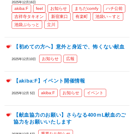
2025年12月16日
akiba:F
feel
お知らせ
まちだcomfy
ハチ公前
吉祥寺タキオン
新宿東口
有楽町
池袋い～すと
池袋ぶらっと
立川
【初めての方へ】意外と身近で、怖くない献血
お知らせ
広報
2025年12月10日
【akiba:F】イベント開催情報
akiba:F
お知らせ
イベント
2025年12月 5日
【献血協力のお願い】さらなる400ｍL献血のご
協力をお願いいたします
重要なお知らせ
2025年12月 5日