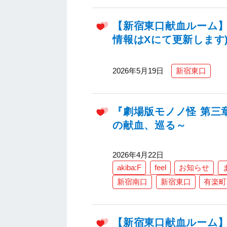
【新宿東口献血ルーム】2
情報はXにて更新します
2026年5月19日
新宿東口
『劇場版モノノ怪 第三
の献血、巡る～
2026年4月22日
akiba:F
feel
お知らせ
新宿南口
新宿東口
有楽町
【新宿東口献血ルーム】2