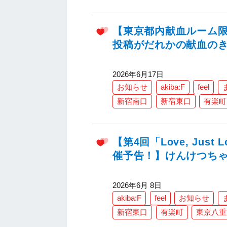
【東京都内献血ルーム限
投稿がだれかの献血の
2026年6月17日
お知らせ
akiba:F
feel
新宿南口
新宿東口
有楽町
【第4回「Love, Ju
催予告！】けんけつち
2026年6月 8日
akiba:F
feel
お知らせ
新宿東口
有楽町
東京八重