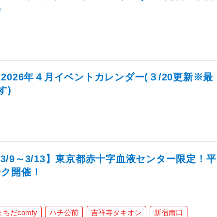
)
026年４月イベントカレンダー(３/20更新※最
す)
・3/9～3/13】東京都赤十字血液センター限定！平
ーク開催！
まちだcomfy
ハチ公前
吉祥寺タキオン
新宿南口