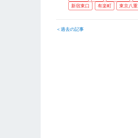
新宿東口
有楽町
東京八重
＜過去の記事