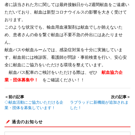
者に該当された方に関しては最終接触日から2週間献血をご遠慮い
ただいており、献血は新型コロナウイルスの影響を大きく受けて
おります。
このような状況でも、輸血用血液製剤は献血でしか賄えないた
め、患者さんの命を繋ぐ献血は不要不急の外出にはあたりませ
ん。
献血バスや献血ルームでは、感染症対策を十分に実施していま
す。献血前には検診医、看護師が問診・事前検査を行い、安心安
全に献血にご協力をいただける環境を整えています。
献血バス配車のご検討をいただける際は、ぜひ
献血協力企
業・団体募集中！
をご確認ください！！
＜前の記事
次の記事＞
◇献血活動にご協力いただける企
ラブラッドに新機能が追加されま
業・団体を募集しています！
した！
過去のお知らせ