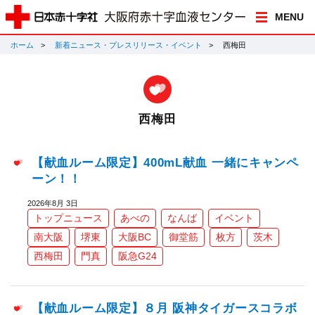
MENU
ホーム
新着ニュース・プレスリリース・イベント
西梅田
西梅田
【献血ルーム限定】400mL献血 一緒にキャンペ
ーン！！
2026年8月 3日
トップニュース
あべの
なんば
イベント
南大阪
堺東
大阪BC
御堂筋
枚方
茨木
西梅田
門真
阪急G24
【献血ルーム限定】８月 阪神タイガースコラボ