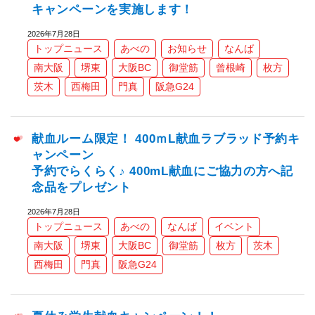
キャンペーンを実施します！
2026年7月28日
トップニュース
あべの
お知らせ
なんば
南大阪
堺東
大阪BC
御堂筋
曾根崎
枚方
茨木
西梅田
門真
阪急G24
献血ルーム限定！ 400ｍL献血ラブラッド予約キ
ャンペーン
予約でらくらく♪ 400mL献血にご協力の方へ記
念品をプレゼント
2026年7月28日
トップニュース
あべの
なんば
イベント
南大阪
堺東
大阪BC
御堂筋
枚方
茨木
西梅田
門真
阪急G24