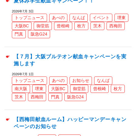
夏休み学生献血キャンペーン！！
2026年7月 3日
トップニュース
あべの
なんば
イベント
堺東
大阪BC
御堂筋
曾根崎
枚方
茨木
西梅田
門真
阪急G24
【７月】大阪ブルテオン献血キャンペーンを実
施します
2026年7月 1日
トップニュース
あべの
お知らせ
なんば
南大阪
堺東
大阪BC
御堂筋
曾根崎
枚方
茨木
西梅田
門真
阪急G24
【西梅田献血ルーム】ハッピーマンデーキャン
ペーンのお知らせ