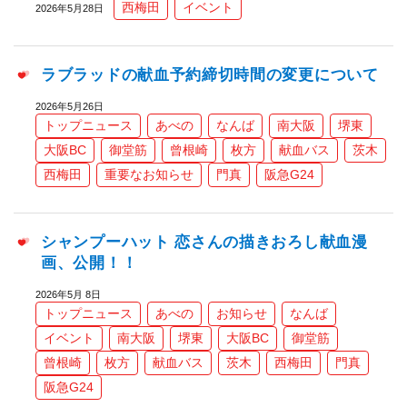
西梅田
イベント
2026年5月28日
ラブラッドの献血予約締切時間の変更について
2026年5月26日
トップニュース
あべの
なんば
南大阪
堺東
大阪BC
御堂筋
曾根崎
枚方
献血バス
茨木
西梅田
重要なお知らせ
門真
阪急G24
シャンプーハット 恋さんの描きおろし献血漫
画、公開！！
2026年5月 8日
トップニュース
あべの
お知らせ
なんば
イベント
南大阪
堺東
大阪BC
御堂筋
曾根崎
枚方
献血バス
茨木
西梅田
門真
阪急G24