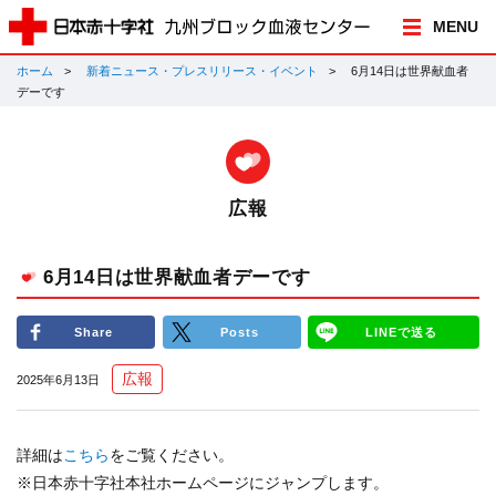
MENU
ホーム
新着ニュース・プレスリリース・イベント
6月14日は世界献血者
デーです
広報
6月14日は世界献血者デーです
Share
Posts
LINEで送る
広報
2025年6月13日
詳細は
こちら
をご覧ください。
※日本赤十字社本社ホームページ
にジャンプします。