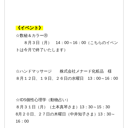
《イベント》
☆数秘＆カラーⓇ
８月３日（月）
14
：
00
～
16
：
00
（こちらのイベン
トは今月で終了いたします）
☆ハンドマッサージ 株式会社メナード化粧品 様
８月１２日、１９日、２６日の水曜日
13
：
00
～
16
：
00
☆
IDS
個性心理学（動物占い）
８月３１日（月）（土本真琴さま）
13
：
30
～
15
：
30
8月２０日、２７日の木曜日（中井知子さま）
13
：
30
～
16
：
00