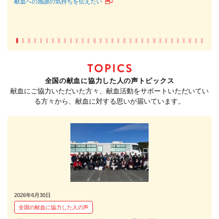
献血への感謝の気持ちを伝えたい
命を
全国の献血に協力した人の声トピックス
献血にご協力いただいた方々、献血活動をサポートいただいてい
る方々から、献血に対する思いが届いています。
2026年6月30日
202
全国の献血に協力した人の声
全