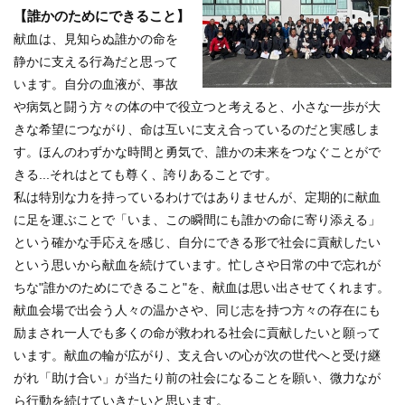
【誰かのためにできること】
献血は、見知らぬ誰かの命を
静かに支える行為だと思って
います。自分の血液が、事故
や病気と闘う方々の体の中で役立つと考えると、小さな一歩が大
きな希望につながり、命は互いに支え合っているのだと実感しま
す。ほんのわずかな時間と勇気で、誰かの未来をつなぐことがで
きる...それはとても尊く、誇りあることです。
私は特別な力を持っているわけではありませんが、定期的に献血
に足を運ぶことで「いま、この瞬間にも誰かの命に寄り添える」
という確かな手応えを感じ、自分にできる形で社会に貢献したい
という思いから献血を続けています。忙しさや日常の中で忘れが
ちな"誰かのためにできること"を、献血は思い出させてくれます。
献血会場で出会う人々の温かさや、同じ志を持つ方々の存在にも
励まされ一人でも多くの命が救われる社会に貢献したいと願って
います。献血の輪が広がり、支え合いの心が次の世代へと受け継
がれ「助け合い」が当たり前の社会になることを願い、微力なが
ら行動を続けていきたいと思います。