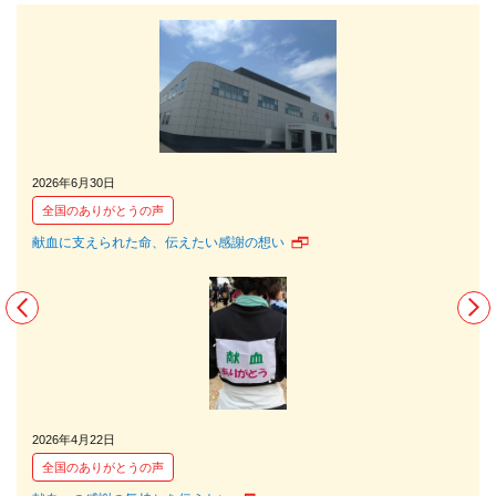
2026年6月30日
202
全国のありがとうの声
全
献血に支えられた命、伝えたい感謝の想い
献血
2026年4月22日
202
全国のありがとうの声
全