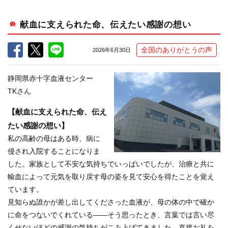
献血に支えられた命、伝えたい感謝の想い
全国のありがとうの声
2026年6月30日
静岡県赤十字血液センター
TKさん
【献血に支えられた命、伝え
たい感謝の想い】
私の高齢の母はある時、病に
侵され入院することになりま
した。家族として不安な気持ちでいっぱいでしたが、治療と共に
輸血によって元気を取り戻す母の姿を見て安心を得たことを覚え
ています。
見知らぬ誰かが差し出してくださった血液が、母の体の中で確か
に命をつないでくれている――そう思ったとき、言葉では言い尽
くせないほどの感謝の気持ちがこみ上げてきました。直接お礼を