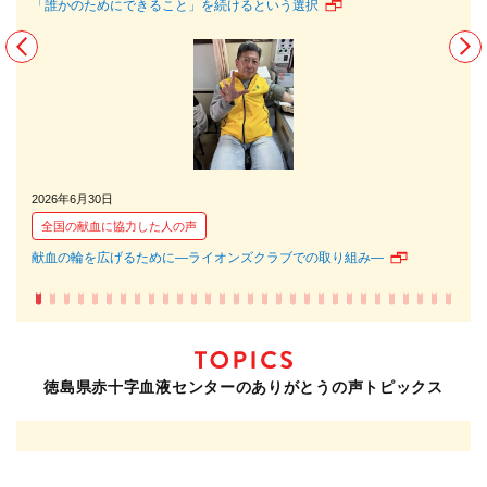
「誰かのためにできること」を続けるという選択
でき
2026年6月30日
202
全国の献血に協力した人の声
全
献血の輪を広げるために―ライオンズクラブでの取り組み―
献血
徳島県赤十字血液センターのありがとうの声トピックス