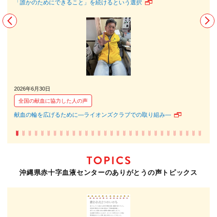
「誰かのためにできること」を続けるという選択
でき
2026年6月30日
202
全国の献血に協力した人の声
全
献血の輪を広げるために―ライオンズクラブでの取り組み―
献血
沖縄県赤十字血液センターのありがとうの声トピックス