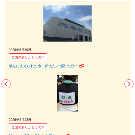
2026年6月30日
202
全国のありがとうの声
全
献血に支えられた命、伝えたい感謝の想い
献血
2026年4月22日
202
全国のありがとうの声
全