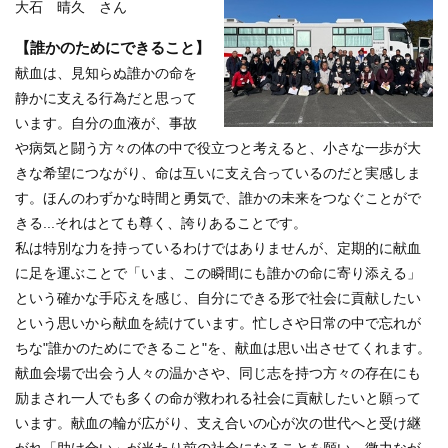
大石 晴久 さん
【誰かのためにできること】
献血は、見知らぬ誰かの命を
静かに支える行為だと思って
います。自分の血液が、事故
や病気と闘う方々の体の中で役立つと考えると、小さな一歩が大
きな希望につながり、命は互いに支え合っているのだと実感しま
す。ほんのわずかな時間と勇気で、誰かの未来をつなぐことがで
きる...それはとても尊く、誇りあることです。
私は特別な力を持っているわけではありませんが、定期的に献血
に足を運ぶことで「いま、この瞬間にも誰かの命に寄り添える」
という確かな手応えを感じ、自分にできる形で社会に貢献したい
という思いから献血を続けています。忙しさや日常の中で忘れが
ちな"誰かのためにできること"を、献血は思い出させてくれます。
献血会場で出会う人々の温かさや、同じ志を持つ方々の存在にも
励まされ一人でも多くの命が救われる社会に貢献したいと願って
います。献血の輪が広がり、支え合いの心が次の世代へと受け継