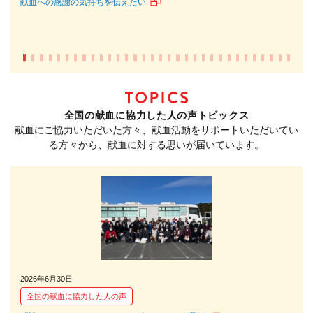
献血への感謝の気持ちを伝えたい
命を
全国の献血に協力した人の声トピックス
献血にご協力いただいた方々、献血活動をサポートいただいてい
る方々から、献血に対する思いが届いています。
2026年6月30日
202
全国の献血に協力した人の声
全